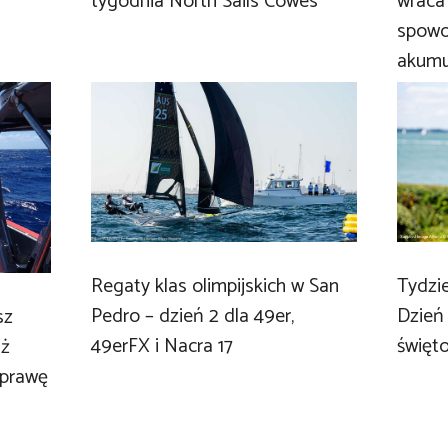
tygodnia North Sails Cowes
wraca
spowo
akumu
Tydzi
Regaty klas olimpijskich w San
Dzień
Pedro – dzień 2 dla 49er,
sz
święt
49erFX i Nacra 17
iż
sprawę