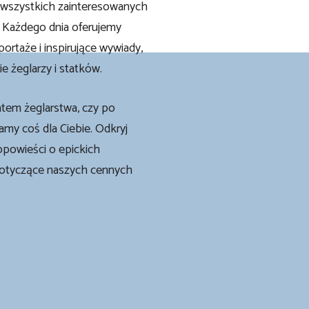
a wszystkich zainteresowanych
 Każdego dnia oferujemy
ortaże i inspirujące wywiady,
e żeglarzy i statków.
atem żeglarstwa, czy po
my coś dla Ciebie. Odkryj
opowieści o epickich
dotyczące naszych cennych