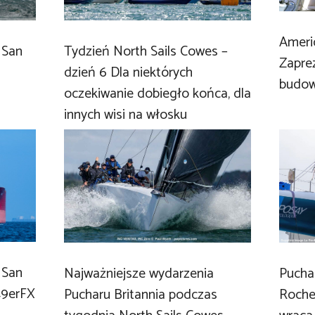
Ameri
 San
Tydzień North Sails Cowes –
Zapre
dzień 6 Dla niektórych
budow
oczekiwanie dobiegło końca, dla
innych wisi na włosku
 San
Najważniejsze wydarzenia
Pucha
 49erFX
Pucharu Britannia podczas
Roche