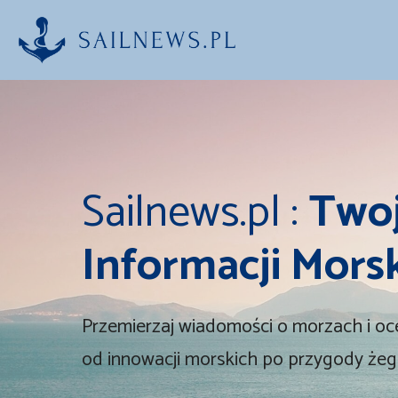
Przejdź
do
treści
Sailnews.pl :
Twoj
Informacji Mors
Przemierzaj wiadomości o morzach i oc
od innowacji morskich po przygody żegl