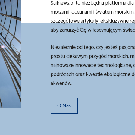
Sailnews.pl to niezbędna platforma dl
morzami, oceanami i światem morskim.
szczegółowe artykuły, ekskluzywne rep
aby zanurzyć Cię w fascynującym świeci
Niezależnie od tego, czy jesteś pasjon
prostu ciekawym przygód morskich, ma
najnowsze innowacje technologiczne, 
podróżach oraz kwestie ekologiczne 
akwenów.
O Nas