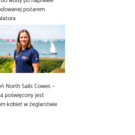
 do wody po naprawie
dowanej pożarem
latora
eń North Sails Cowes –
 4 poświęcony jest
om kobiet w żeglarstwie