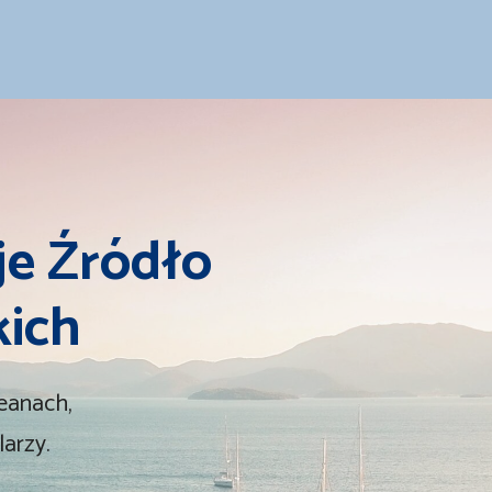
e Źródło
kich
eanach,
arzy.