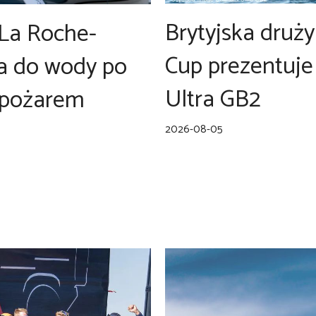
Brytyjska druż
 La Roche-
Cup prezentuj
a do wody po
Ultra GB2
 pożarem
2026-08-05