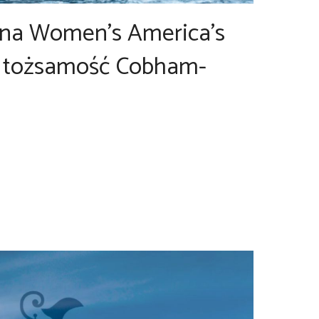
yna Women’s America’s
e tożsamość Cobham-