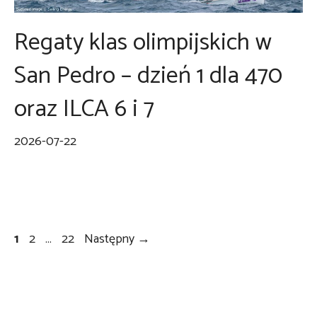
Regaty klas olimpijskich w
San Pedro – dzień 1 dla 470
oraz ILCA 6 i 7
2026-07-22
Page
Page
Page
1
2
…
22
Następny
→