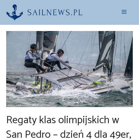
Przejdź
Menu
do
treści
Regaty klas olimpijskich w
San Pedro – dzień 4 dla 49er,