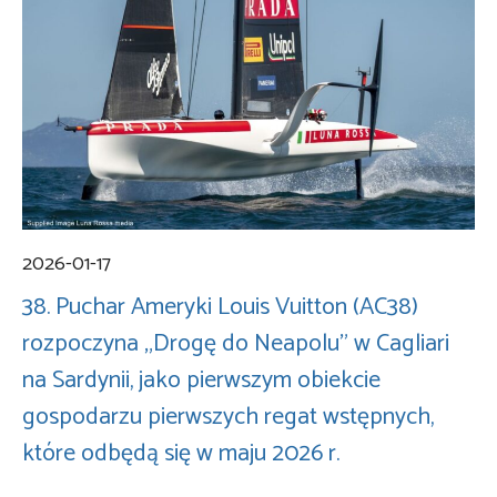
2026-01-17
38. Puchar Ameryki Louis Vuitton (AC38)
rozpoczyna „Drogę do Neapolu” w Cagliari
na Sardynii, jako pierwszym obiekcie
gospodarzu pierwszych regat wstępnych,
które odbędą się w maju 2026 r.