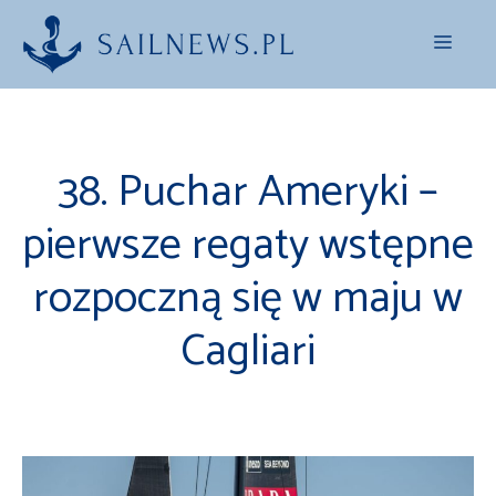
Przejdź
Menu
do
treści
38. Puchar Ameryki –
pierwsze regaty wstępne
rozpoczną się w maju w
Cagliari