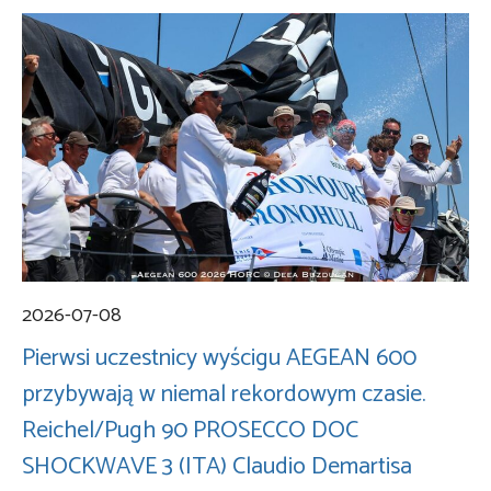
2026-07-08
Pierwsi uczestnicy wyścigu AEGEAN 600
przybywają w niemal rekordowym czasie.
Reichel/Pugh 90 PROSECCO DOC
SHOCKWAVE 3 (ITA) Claudio Demartisa