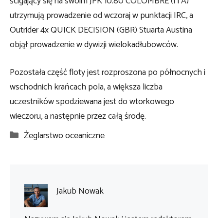
ścigający się na swoim JPK 10.80 COLOMBRE (ITA)
utrzymują prowadzenie od wczoraj w punktacji IRC, a
Outrider 4x QUICK DECISION (GBR) Stuarta Austina
objął prowadzenie w dywizji wielokadłubowców.
Pozostała część floty jest rozproszona po północnych i
wschodnich krańcach pola, a większa liczba
uczestników spodziewana jest do wtorkowego
wieczoru, a następnie przez całą środę.
Kategorie
Żeglarstwo oceaniczne
Jakub Nowak