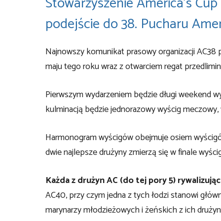
Stowarzyszenie America’s Cup
podejście do 38. Pucharu Amer
Najnowszy komunikat prasowy organizacji AC38 pr
maju tego roku wraz z otwarciem regat przedlimi
Pierwszym wydarzeniem będzie długi weekend wyś
kulminacją będzie jednorazowy wyścig meczowy, 
Harmonogram wyścigów obejmuje osiem wyścigów fl
dwie najlepsze drużyny zmierzą się w finale wyś
Każda z drużyn AC (do tej pory 5) rywalizują
AC40, przy czym jedna z tych łodzi stanowi głów
marynarzy młodzieżowych i żeńskich z ich drużyn