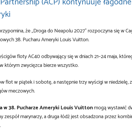
 Partnership (ACP) kontynuuje łagodne
yki
zypomina, że ​​„Droga do Neapolu 2027” rozpoczyna się w Cagl
nowych 38. Pucharu Ameryki Louis Vuitton.
cigów floty AC40 odbywający się w dniach 21–24 maja, które
w którym zwycięzca bierze wszystko.
ot w piątek i sobotę, a następnie trzy wyścigi w niedzielę, 
cigów meczowych.
ca w 38. Pucharze Ameryki Louis Vuitton
mogą wystawić d
ny zespół marynarzy, a druga łódź jest obsadzona przez kombi
.