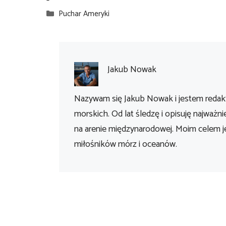
Kategorie
Puchar Ameryki
Jakub Nowak
Nazywam się Jakub Nowak i jestem redakt
morskich. Od lat śledzę i opisuję najważni
na arenie międzynarodowej. Moim celem je
miłośników mórz i oceanów.