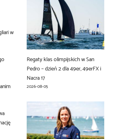
iari w
go
Regaty klas olimpijskich w San
Pedro – dzień 2 dla 49er, 49erFX i
Nacra 17
zanim
2026-08-05
wa
nację