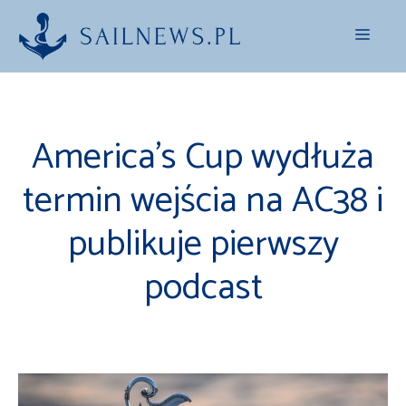
Przejdź
Menu
do
treści
America’s Cup wydłuża
termin wejścia na AC38 i
publikuje pierwszy
podcast