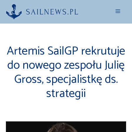
Przejdź
Menu
do
treści
Artemis SailGP rekrutuje
do nowego zespołu Julię
Gross, specjalistkę ds.
strategii