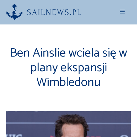
Przejdź
Menu
do
treści
Ben Ainslie wciela się w
plany ekspansji
Wimbledonu