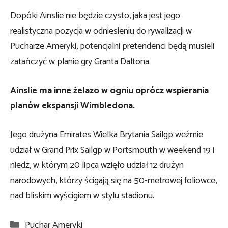
Dopóki Ainslie nie będzie czysto, jaka jest jego
realistyczna pozycja w odniesieniu do rywalizacji w
Pucharze Ameryki, potencjalni pretendenci będą musieli
zatańczyć w planie gry Granta Daltona.
Ainslie ma inne żelazo w ogniu oprócz wspierania
planów ekspansji Wimbledona.
Jego drużyna Emirates Wielka Brytania Sailgp weźmie
udział w Grand Prix Sailgp w Portsmouth w weekend 19 i
niedz, w którym 20 lipca wzięło udział 12 drużyn
narodowych, którzy ścigają się na 50-metrowej foliowce,
nad bliskim wyścigiem w stylu stadionu.
Kategorie
Puchar Ameryki