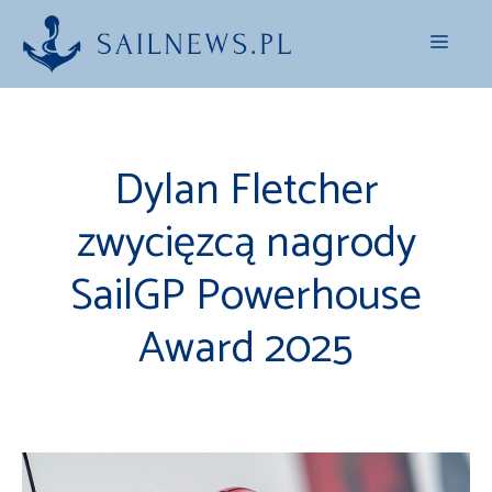
Przejdź
Menu
do
treści
Dylan Fletcher
zwycięzcą nagrody
SailGP Powerhouse
Award 2025