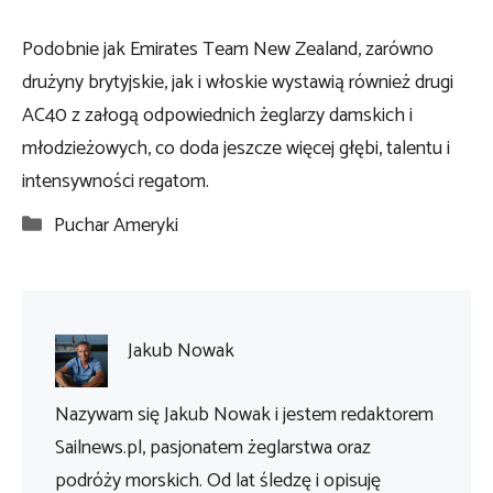
Podobnie jak Emirates Team New Zealand, zarówno
drużyny brytyjskie, jak i włoskie wystawią również drugi
AC40 z załogą odpowiednich żeglarzy damskich i
młodzieżowych, co doda jeszcze więcej głębi, talentu i
intensywności regatom.
Kategorie
Puchar Ameryki
Jakub Nowak
Nazywam się Jakub Nowak i jestem redaktorem
Sailnews.pl, pasjonatem żeglarstwa oraz
podróży morskich. Od lat śledzę i opisuję