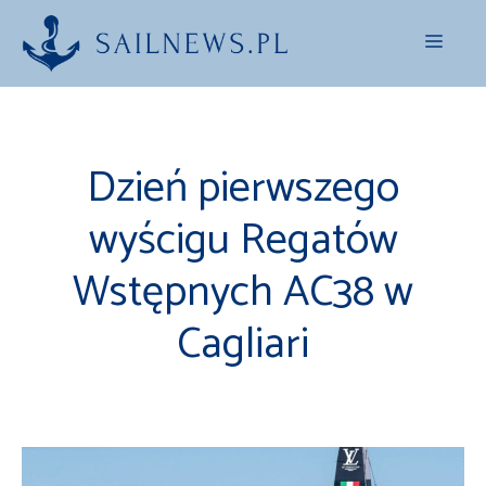
Przejdź
Menu
do
treści
Dzień pierwszego
wyścigu Regatów
Wstępnych AC38 w
Cagliari