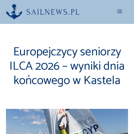
Przejdź
Menu
do
treści
Europejczycy seniorzy
ILCA 2026 – wyniki dnia
końcowego w Kastela