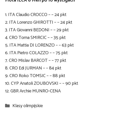
Flota ILCA 6 Men po 10 wyścigach
1. ITA Claudio CROCCO – – 24 pkt
2. ITA Lorenzo GHIROTTI – – 24 pkt
3. ITA Giovanni BEDONI – – 29 pkt
4. CRO Toma SMIRCIC – – 35 pkt
5. ITA Mattia DI LORENZO – – 63 pkt
6. ITA Pietro COLAZZO – – 75 pkt
7. CRO Mislav BARCOT – – 77 pkt
8. CRO Edi JURMAN – – 84 pkt
9. CRO Roko TOMSIC – – 88 pkt
10. CYP Anatoli ZOUBOVSKI – – 90 pkt
12. GBR Archie MUNRO-CENA
Kategorie
Klasy olimpijskie