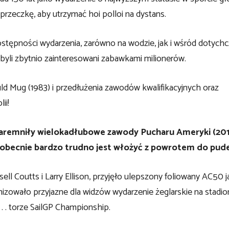
rzeczkę, aby utrzymać hoi polloi na dystans.
dostępności wydarzenia, zarówno na wodzie, jak i wśród dotych
 byli zbytnio zainteresowani zabawkami milionerów.
d Mug (1983) i przedłużenia zawodów kwalifikacyjnych oraz
ii!
daremniły wielokadłubowe zawody Pucharu Ameryki (20
ą obecnie bardzo trudno jest włożyć z powrotem do pude
l Coutts i Larry Ellison, przyjęło ulepszony foliowany AC50 
owało przyjazne dla widzów wydarzenie żeglarskie na stadion
. . torze SailGP Championship.