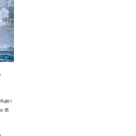
o
tuje i
o 18