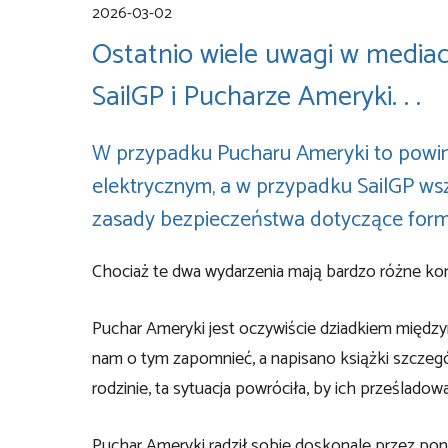
2026-03-02
Ostatnio wiele uwagi w mediach
SailGP i Pucharze Ameryki. . .
W przypadku Pucharu Ameryki to powinni
elektrycznym, a w przypadku SailGP wsz
zasady bezpieczeństwa dotyczące form
Chociaż te dwa wydarzenia mają bardzo różne ko
Puchar Ameryki jest oczywiście dziadkiem międ
nam o tym zapomnieć, a napisano książki szczegó
rodzinie, ta sytuacja powróciła, by ich prześladow
Puchar Ameryki radził sobie doskonale przez pon