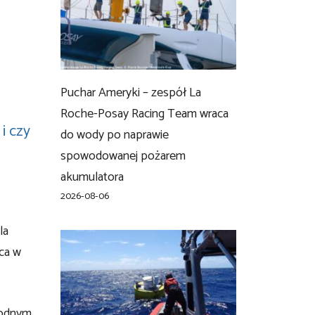
Puchar Ameryki – zespół La
Roche-Posay Racing Team wraca
i czy
do wody po naprawie
spowodowanej pożarem
akumulatora
2026-08-06
la
wca w
łodnym