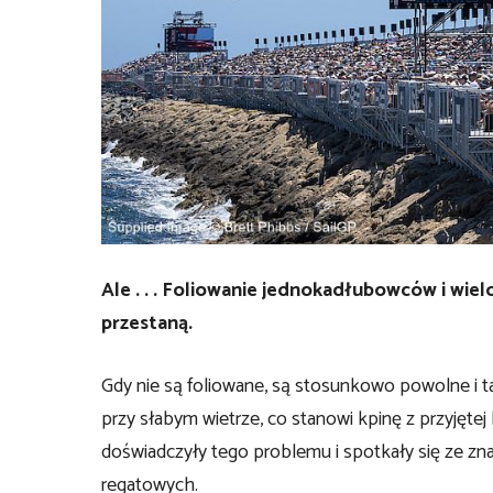
Ale . . . Foliowanie jednokadłubowców i wi
przestaną.
Gdy nie są foliowane, są stosunkowo powolne i ta
przy słabym wietrze, co stanowi kpinę z przyjętej 
doświadczyły tego problemu i spotkały się ze z
regatowych.