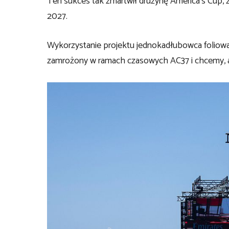
Ten sukces tak zmartwił drużynę America’s Cup,
2027.
Wykorzystanie projektu jednokadłubowca foliowan
zamrożony w ramach czasowych AC37 i chcemy, ab