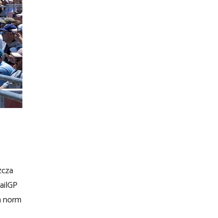
zcza
SailGP
h norm