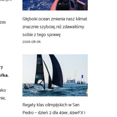
Głęboki ocean zmienia nasz klimat
czas
znacznie szybciej, niż zdawaliśmy
sobie z tego sprawę
2026-08-06
17
łka.
jako
ie,
Regaty klas olimpijskich w San
Pedro – dzień 2 dla 49er, 49erFX i