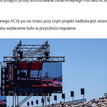
 że podjęto próbę dostosowania zasad kolejnego Pucharu AC3
ego AC75 po raz trzeci, przy czym projekt kadłuba jest obec
y wydarzenie było w przyszłości regularne.