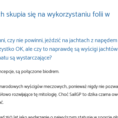
 skupia się na wykorzystaniu folii w
, czy nie powinni, jeździć na jachtach z napędem
ystko OK, ale czy to naprawdę są wyścigi jachtów 
atu są wystarczające?
ncepcje, są połączone biodrem.
zynarodowych wyścigów meczowych, ponieważ nigdy nie pozwa
łowo rozwijające tę mitologię. Choć SailGP to dzika czarna o
ać.
ad 150 lat jako wydarzenie o najwyższym statusie w sporcie g