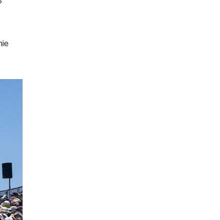
8
nie