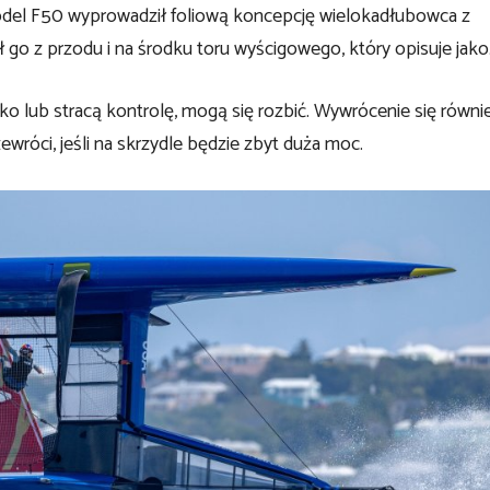
del F50 wyprowadził foliową koncepcję wielokadłubowca z
o z przodu i na środku toru wyścigowego, który opisuje jako… 
ko lub stracą kontrolę, mogą się rozbić. Wywrócenie się równi
ewróci, jeśli na skrzydle będzie zbyt duża moc.