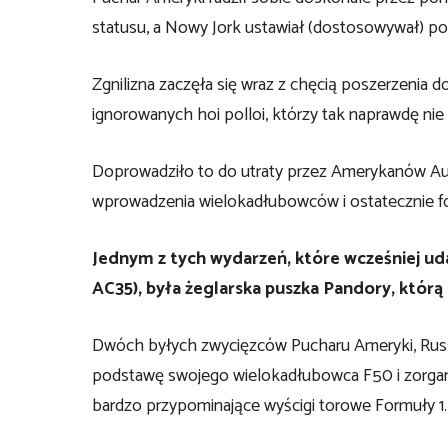
statusu, a Nowy Jork ustawiał (dostosowywał) pop
Zgnilizna zaczęła się wraz z chęcią poszerzenia 
ignorowanych hoi polloi, którzy tak naprawdę nie
Doprowadziło to do utraty przez Amerykanów Aul
wprowadzenia wielokadłubowców i ostatecznie fol
Jednym z tych wydarzeń, które wcześniej u
AC35), była żeglarska puszka Pandory, któr
Dwóch byłych zwycięzców Pucharu Ameryki, Russel
podstawę swojego wielokadłubowca F50 i zorganiz
bardzo przypominające wyścigi torowe Formuły 1. 