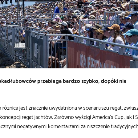
elokadłubowców przebiega bardzo szybko, dopóki nie
 różnica jest znacznie uwydatniona w scenariuszu regat, zwłas
koncepcji regat jachtów. Zarówno wyścigi America’s Cup, jak i 
nacznymi negatywnymi komentarzami za niszczenie tradycyjnyc