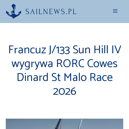
Przejdź
Menu
do
treści
Francuz J/133 Sun Hill IV
wygrywa RORC Cowes
Dinard St Malo Race
2026