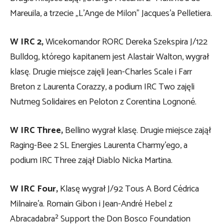
Mareuila, a trzecie „L’Ange de Milon” Jacques’a Pelletiera.
W IRC 2,
Wicekomandor RORC Dereka Szekspira J/122
Bulldog, którego kapitanem jest Alastair Walton, wygrał
klasę. Drugie miejsce zajęli Jean-Charles Scale i Farr
Breton z Laurenta Corazzy, a podium IRC Two zajęli
Nutmeg Solidaires en Peloton z Corentina Lognoné.
W IRC Three,
Bellino wygrał klasę. Drugie miejsce zajął
Raging-Bee 2 SL Energies Laurenta Charmy’ego, a
podium IRC Three zajął Diablo Nicka Martina.
W IRC Four,
Klasę wygrał J/92 Tous A Bord Cédrica
Milnaire’a. Romain Gibon i Jean-André Hebel z
Abracadabra² Support the Don Bosco Foundation