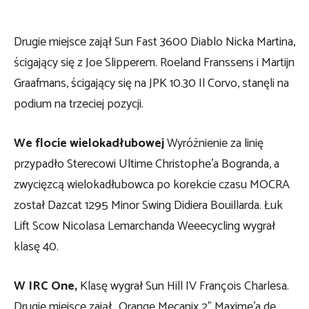
Drugie miejsce zajął Sun Fast 3600 Diablo Nicka Martina,
ścigający się z Joe Slipperem. Roeland Franssens i Martijn
Graafmans, ścigający się na JPK 10.30 Il Corvo, stanęli na
podium na trzeciej pozycji.
We flocie wielokadłubowej
Wyróżnienie za linię
przypadło Sterecowi Ultime Christophe’a Bogranda, a
zwycięzcą wielokadłubowca po korekcie czasu MOCRA
został Dazcat 1295 Minor Swing Didiera Bouillarda. Łuk
Lift Scow Nicolasa Lemarchanda Weeecycling wygrał
klasę 40.
W IRC One,
Klasę wygrał Sun Hill IV François Charlesa.
Drugie miejsce zajął „Orange Mecanix 2” Maxime’a de