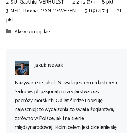
2. SUI Gauthier VERHULST – – 2 2 1 2 (3) 1– – 8 pkt
3. NED Thomas VAN OFWEGEN – – 5 1 (9) 4 7 4 – – 21
pkt
Kategorie
Klasy olimpijskie
Jakub Nowak
Nazywam się Jakub Nowak i jestem redaktorem
Sailnews.pl, pasjonatem żeglarstwa oraz
podróży morskich. Od lat śledzę i opisuję
najważniejsze wydarzenia ze świata żeglarstwa,
zarówno w Polsce, jak i na arenie
międzynarodowej. Moim celem jest dzielenie się