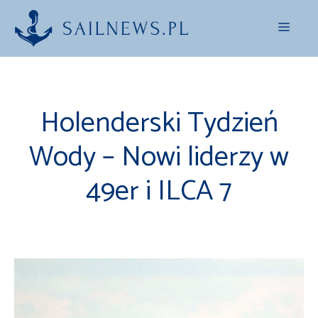
Przejdź
Menu
do
treści
Holenderski Tydzień
Wody – Nowi liderzy w
49er i ILCA 7