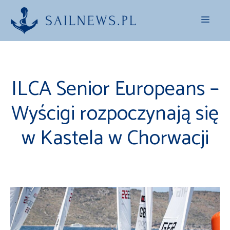
Przejdź
Menu
do
treści
ILCA Senior Europeans –
Wyścigi rozpoczynają się
w Kastela w Chorwacji