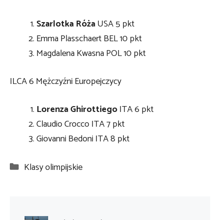
Szarlotka Róża
USA 5 pkt
Emma Plasschaert BEL 10 pkt
Magdalena Kwasna POL 10 pkt
ILCA 6 Mężczyźni Europejczycy
Lorenza Ghirottiego
ITA 6 pkt
Claudio Crocco ITA 7 pkt
Giovanni Bedoni ITA 8 pkt
Kategorie
Klasy olimpijskie