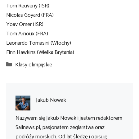
Tom Reuveny (ISR)
Nicolas Goyard (FRA)
Yoav Omer (ISR)
Tom Arnoux (FRA)
Leonardo Tomasini (Włochy)
Finn Hawkins (Wielka Brytania)
Kategorie
Klasy olimpijskie
Jakub Nowak
Nazywam się Jakub Nowak i jestem redaktorem
Sailnews.pl, pasjonatem żeglarstwa oraz
podróży morskich. Od lat śledzę i opisuję