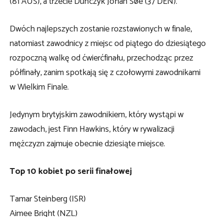
(81 AUS), a trzecie Duńczyk Johan Søe (37 DEN).
Dwóch najlepszych zostanie rozstawionych w finale,
natomiast zawodnicy z miejsc od piątego do dziesiątego
rozpoczną walkę od ćwierćfinału, przechodząc przez
półfinały, zanim spotkają się z czołowymi zawodnikami
w Wielkim Finale.
Jedynym brytyjskim zawodnikiem, który wystąpi w
zawodach, jest Finn Hawkins, który w rywalizacji
mężczyzn zajmuje obecnie dziesiąte miejsce.
Top 10 kobiet po serii finałowej
Tamar Steinberg (ISR)
Aimee Bright (NZL)