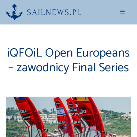
Przejdź
Menu
do
treści
iQFOiL Open Europeans
– zawodnicy Final Series