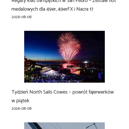
Regaty klas olimpijskich w San Pedro – Zestaw flot
medalowych dla 49er, 49erFX i Nacra 17
2026-08-08
Tydzień North Sails Cowes – powrót fajerwerków
w piątek
2026-08-08