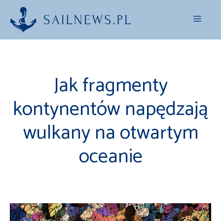
Przejdź
Menu
do
treści
Jak fragmenty
kontynentów napędzają
wulkany na otwartym
oceanie