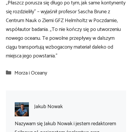
„Płaszcz porusza się długo po tym, jak same kontynenty
się rozdzieliły” – wyjaśnił profesor Sascha Brune z
Centrum Nauk o Ziemi GFZ Helmholtz w Poczdamie,
współautor badania. „To nie kończy się po utworzeniu
nowego oceanu. Te powolne przepływy w dalszym
ciągu transportują wzbogacony materiał daleko od
miejsca jego powstania.”
Kategorie
Morza i Oceany
Jakub Nowak
Nazywam się Jakub Nowak i jestem redaktorem