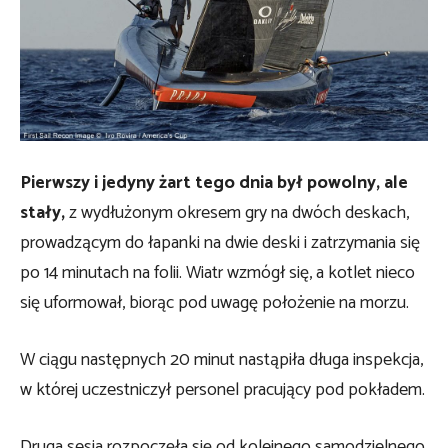
Pierwszy i jedyny żart tego dnia był powolny, ale
stały,
z wydłużonym okresem gry na dwóch deskach,
prowadzącym do łapanki na dwie deski i zatrzymania się
po 14 minutach na folii. Wiatr wzmógł się, a kotlet nieco
się uformował, biorąc pod uwagę położenie na morzu.
W ciągu następnych 20 minut nastąpiła długa inspekcja,
w której uczestniczył personel pracujący pod pokładem.
Druga sesja rozpoczęła się od kolejnego samodzielnego