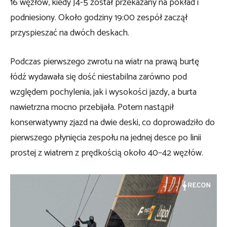
16 węzłów, kiedy J4-5 został przekazany na pokład i
podniesiony. Około godziny 19:00 zespół zaczął
przyspieszać na dwóch deskach.
Podczas pierwszego zwrotu na wiatr na prawą burtę
łódź wydawała się dość niestabilna zarówno pod
względem pochylenia, jak i wysokości jazdy, a burta
nawietrzna mocno przebijała. Potem nastąpił
konserwatywny zjazd na dwie deski, co doprowadziło do
pierwszego płynięcia zespołu na jednej desce po linii
prostej z wiatrem z prędkością około 40–42 węzłów.