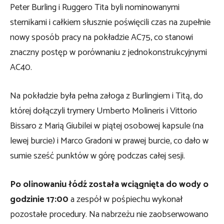
Peter Burling i Ruggero Tita byli nominowanymi
sternikami i całkiem słusznie poświęcili czas na zupełnie
nowy sposób pracy na pokładzie AC75, co stanowi
znaczny postęp w porównaniu z jednokonstrukcyjnymi
AC40.
Na pokładzie była pełna załoga z Burlingiem i Titą, do
której dołączyli trymery Umberto Molineris i Vittorio
Bissaro z Marią Giubilei w piątej osobowej kapsule (na
lewej burcie) i Marco Gradoni w prawej burcie, co dało w
sumie sześć punktów w górę podczas całej sesji.
Po olinowaniu łódź została wciągnięta do wody o
godzinie 17:00
a zespół w pośpiechu wykonał
pozostałe procedury. Na nabrzeżu nie zaobserwowano