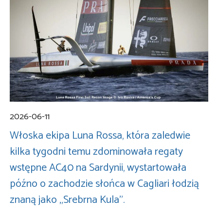
2026-06-11
Włoska ekipa Luna Rossa, która zaledwie
kilka tygodni temu zdominowała regaty
wstępne AC40 na Sardynii, wystartowała
późno o zachodzie słońca w Cagliari łodzią
znaną jako „Srebrna Kula”.