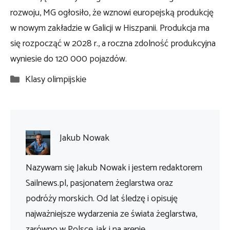
rozwoju, MG ogłosiło, że wznowi europejską produkcję
w nowym zakładzie w Galicji w Hiszpanii. Produkcja ma
się rozpocząć w 2028 r., a roczna zdolność produkcyjna
wyniesie do 120 000 pojazdów.
Kategorie
Klasy olimpijskie
Jakub Nowak
Nazywam się Jakub Nowak i jestem redaktorem
Sailnews.pl, pasjonatem żeglarstwa oraz
podróży morskich. Od lat śledzę i opisuję
najważniejsze wydarzenia ze świata żeglarstwa,
zarówno w Polsce, jak i na arenie