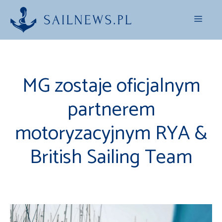
Przejdź
Menu
do
treści
MG zostaje oficjalnym
partnerem
motoryzacyjnym RYA &
British Sailing Team