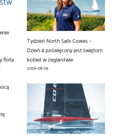
ostw
enie
Tydzień North Sails Cowes –
Dzień 4 poświęcony jest świętom
y flota
kobiet w żeglarstwie
.
2026-08-05
mocą
zbę