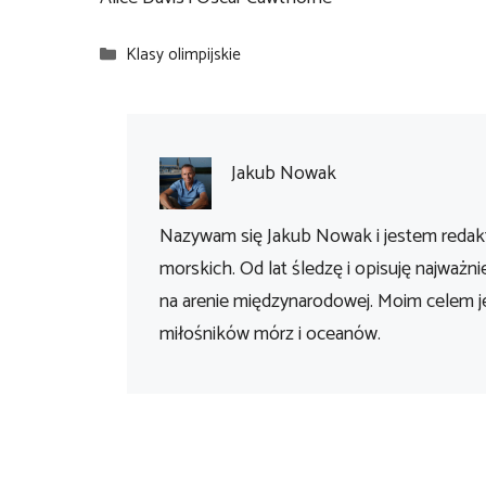
Kategorie
Klasy olimpijskie
Jakub Nowak
Nazywam się Jakub Nowak i jestem redakt
morskich. Od lat śledzę i opisuję najważni
na arenie międzynarodowej. Moim celem je
miłośników mórz i oceanów.