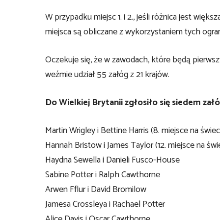
W przypadku miejsc 1. i 2., jeśli różnica jest więk
miejsca są obliczane z wykorzystaniem tych ogra
Oczekuje się, że w zawodach, które będą pierwsz
weźmie udział 55 załóg z 21 krajów.
Do Wielkiej Brytanii zgłosiło się siedem załó
Martin Wrigley i Bettine Harris (8. miejsce na świec
Hannah Bristow i James Taylor (12. miejsce na świ
Haydna Sewella i Danieli Fusco-House
Sabine Potter i Ralph Cawthorne
Arwen Fflur i David Bromilow
Jamesa Crossleya i Rachael Potter
Alice Davis i Oscar Cawthorne