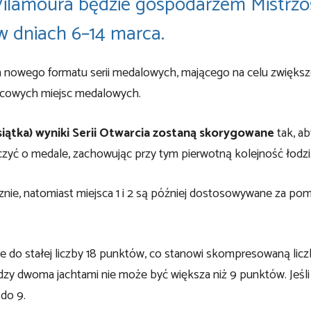
 Vilamoura będzie gospodarzem Mistrz
 dniach 6–14 marca.
 nowego formatu serii medalowych, mającego na celu zwiększ
końcowych miejsc medalowych.
iątka) wyniki Serii Otwarcia zostaną skorygowane
tak, ab
czyć o medale, zachowując przy tym pierwotną kolejność łodzi
ie, natomiast miejsca 1 i 2 są później dostosowywane za po
e do stałej liczby 18 punktów, co stanowi skompresowaną lic
zy dwoma jachtami nie może być większa niż 9 punktów. Jeśli
 do 9.