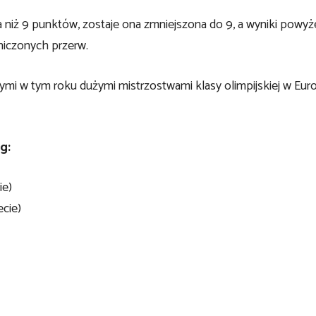
sza niż 9 punktów, zostaje ona zmniejszona do 9, a wyniki powyże
niczonych przerw.
ymi w tym roku dużymi mistrzostwami klasy olimpijskiej w Euro
g:
ie)
ecie)