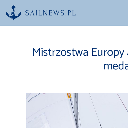
Przejdź
do
treści
Mistrzostwa Europy 
medal