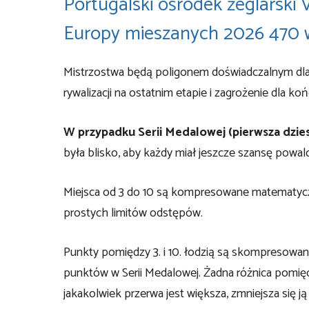
Portugalski ośrodek żeglarski
Europy mieszanych 2026 470 w
Mistrzostwa będą poligonem doświadczalnym dla
rywalizacji na ostatnim etapie i zagrożenie dla 
W przypadku Serii Medalowej (pierwsza dzies
była blisko, aby każdy miał jeszcze szansę powal
Miejsca od 3 do 10 są kompresowane matematyczn
prostych limitów odstępów.
Punkty pomiędzy 3. i 10. łodzią są skompresowan
punktów w Serii Medalowej. Żadna różnica pomięd
jakakolwiek przerwa jest większa, zmniejsza się ją