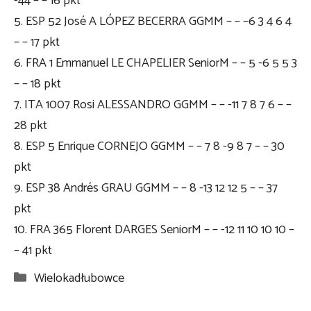
-44 – – 16 pkt
5. ESP 52 José A LÓPEZ BECERRA GGMM – – –6 3 4 6 4
– – 17 pkt
6. FRA 1 Emmanuel LE CHAPELIER SeniorM – – 5 -6 5 5 3
– – 18 pkt
7. ITA 1007 Rosi ALESSANDRO GGMM – – -11 7 8 7 6 – –
28 pkt
8. ESP 5 Enrique CORNEJO GGMM – – 7 8 -9 8 7 – – 30
pkt
9. ESP 38 Andrés GRAU GGMM – – 8 -13 12 12 5 – – 37
pkt
10. FRA 365 Florent DARGES SeniorM – – -12 11 10 10 10 –
– 41 pkt
Kategorie
Wielokadłubowce