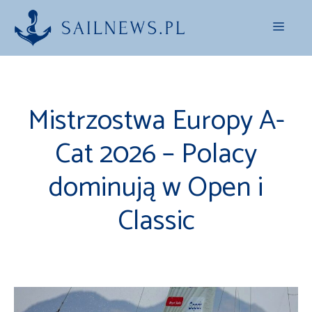
Przejdź
Menu
do
treści
Mistrzostwa Europy A-
Cat 2026 – Polacy
dominują w Open i
Classic