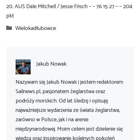
20. AUS Dale Mitchell / Jesse Frisch – – 76 15 27 – – 204
pkt
Kategorie
Wielokadłubowce
Jakub Nowak
Nazywam się Jakub Nowak i jestem redaktorem
Sailnews.pl, pasjonatem żeglarstwa oraz
podróży morskich. Od lat śledzę i opisuję
najważniejsze wydarzenia ze świata żeglarstwa,
zarówno w Polsce, jak i na arenie
międzynarodowej. Moim celem jest dzielenie się
wiedzą oraz inspirowanie kolejnych pokoleń