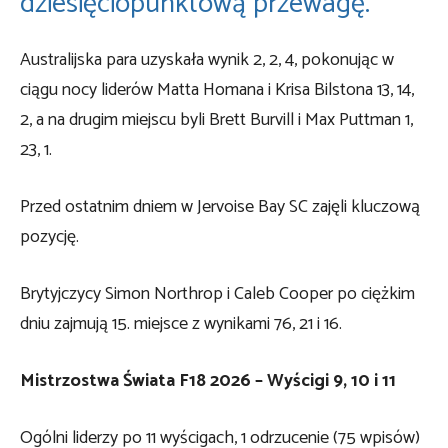
dziesięciopunktową przewagę.
Australijska para uzyskała wynik 2, 2, 4, pokonując w
ciągu nocy liderów Matta Homana i Krisa Bilstona 13, 14,
2, a na drugim miejscu byli Brett Burvill i Max Puttman 1,
23, 1.
Przed ostatnim dniem w Jervoise Bay SC zajęli kluczową
pozycję.
Brytyjczycy Simon Northrop i Caleb Cooper po ciężkim
dniu zajmują 15. miejsce z wynikami 76, 21 i 16.
Mistrzostwa Świata F18 2026 – Wyścigi 9, 10 i 11
Ogólni liderzy po 11 wyścigach, 1 odrzucenie (75 wpisów)