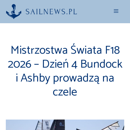
Przejdź
Menu
do
treści
Mistrzostwa Świata F18
2026 – Dzień 4 Bundock
i Ashby prowadzą na
czele