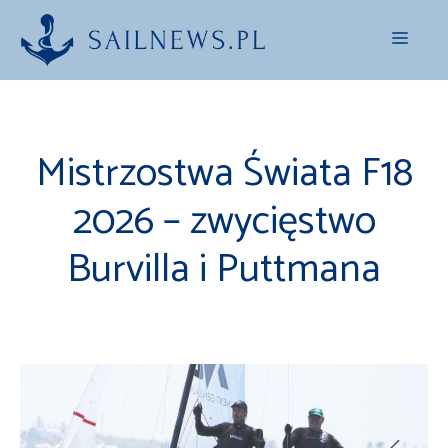
Przejdź
Menu
do
treści
Mistrzostwa Świata F18
2026 – zwycięstwo
Burvilla i Puttmana