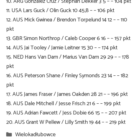
10. ARG Gonzalez Cruz / Stephan Dekker 3 5 – – 104 pkt
11. USA Lars Guck / Olin Guck 10 45,8 – – 106 pkt
12. AUS Mick Gwinea / Brendon Torpelund 14 12 – – 110
pkt
13. GBR Simon Northrop / Caleb Cooper 6 16 – – 157 pkt
14. AUS Jai Tooley / Jamie Leitner 15 30 – – 174 pkt
15. NED Hans Van Dam / Marius Van Dam 29 29 – – 178
pkt
16. AUS Peterson Shane / Finley Symonds 23 14 – – 182
pkt
17. AUS James Fraser / James Oakden 28 21 – – 196 pkt
18. AUS Dale Mitchell / Jesse Frisch 21 6 – – 199 pkt
19. AUS Adrian Fawcett / Jess Dobie 66 15 – – 207 pkt
20. AUS Grant W Pellew / Lilly Smith 19 44 – – 219 pkt
Kategorie
Wielokadłubowce