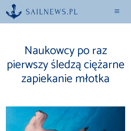
Przejdź
Menu
do
treści
Naukowcy po raz
pierwszy śledzą ciężarne
zapiekanie młotka