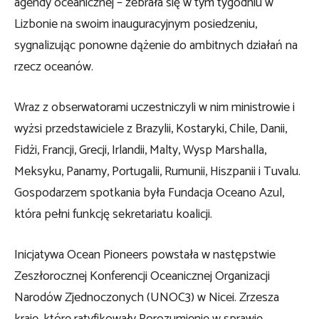
agendy oceanicznej – zebrała się w tym tygodniu w
Lizbonie na swoim inauguracyjnym posiedzeniu,
sygnalizując ponowne dążenie do ambitnych działań na
rzecz oceanów.
Wraz z obserwatorami uczestniczyli w nim ministrowie i
wyżsi przedstawiciele z Brazylii, Kostaryki, Chile, Danii,
Fidżi, Francji, Grecji, Irlandii, Malty, Wysp Marshalla,
Meksyku, Panamy, Portugalii, Rumunii, Hiszpanii i Tuvalu.
Gospodarzem spotkania była Fundacja Oceano Azul,
która pełni funkcję sekretariatu koalicji.
Inicjatywa Ocean Pioneers powstała w następstwie
Zeszłorocznej Konferencji Oceanicznej Organizacji
Narodów Zjednoczonych (UNOC3) w Nicei. Zrzesza
kraje, które ratyfikowały Porozumienie w sprawie