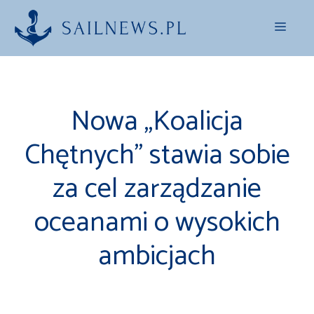
Przejdź
Menu
do
treści
Nowa „Koalicja
Chętnych” stawia sobie
za cel zarządzanie
oceanami o wysokich
ambicjach