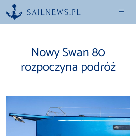
Przejdź
Menu
do
treści
Nowy Swan 80
rozpoczyna podróż