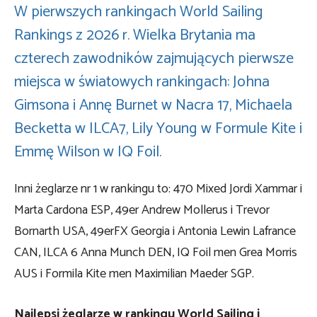
W pierwszych rankingach World Sailing
Rankings z 2026 r. Wielka Brytania ma
czterech zawodników zajmujących pierwsze
miejsca w światowych rankingach: Johna
Gimsona i Annę Burnet w Nacra 17, Michaela
Becketta w ILCA7, Lily Young w Formule Kite i
Emmę Wilson w IQ Foil.
Inni żeglarze nr 1 w rankingu to: 470 Mixed Jordi Xammar i
Marta Cardona ESP, 49er Andrew Mollerus i Trevor
Bornarth USA, 49erFX Georgia i Antonia Lewin Lafrance
CAN, ILCA 6 Anna Munch DEN, IQ Foil men Grea Morris
AUS i Formila Kite men Maximilian Maeder SGP.
Najlepsi żeglarze w rankingu World Sailing i