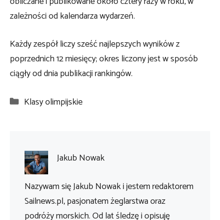
obliczane i publikowane około cztery razy w roku, w
zależności od kalendarza wydarzeń.
Każdy zespół liczy sześć najlepszych wyników z
poprzednich 12 miesięcy; okres liczony jest w sposób
ciągły od dnia publikacji rankingów.
Kategorie
Klasy olimpijskie
Jakub Nowak
Nazywam się Jakub Nowak i jestem redaktorem
Sailnews.pl, pasjonatem żeglarstwa oraz
podróży morskich. Od lat śledzę i opisuję