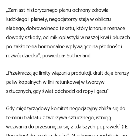
„Zamiast historycznego planu ochrony zdrowia
ludzkiego i planety, negocjatorzy stają w obliczu
słabego, dobrowolnego tekstu, który ignoruje rosnące
dowody szkody, od mikroplastyki w naszej krwi i płucach
po zakłócenia hormonalne wpływające na płodność i
rozwój dziecka”, powiedział Sutherland.
„Przekraczając limity wiązania produkcji, draft daje branży
paliw kopalnych w linii ratunkowej w tworzyw
sztucznych, gdy świat odchodzi od ropy i gazu”.
Gdy międzyrządowy komitet negocjacyjny zbliża się do
terminu traktatu z tworzywa sztucznego, istnieją
wezwania do przesunięcia się z „dalszych poprawek” (IE
Recycling) do „rozliczalności”. Naukowcy zgodzili się, że