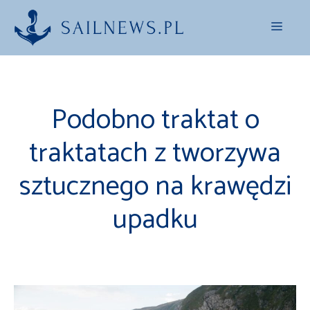
Przejdź
Menu
do
treści
Podobno traktat o
traktatach z tworzywa
sztucznego na krawędzi
upadku