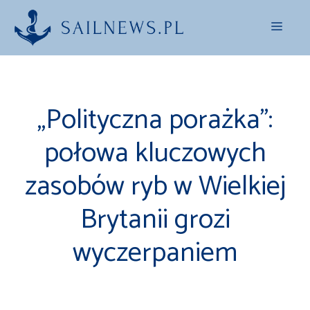
Przejdź
Menu
do
treści
„Polityczna porażka”:
połowa kluczowych
zasobów ryb w Wielkiej
Brytanii grozi
wyczerpaniem