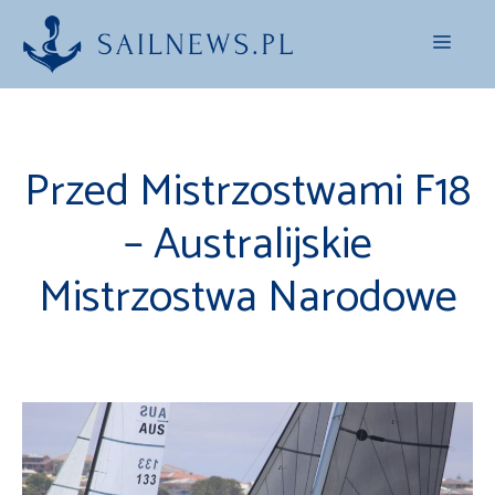
Przejdź
Menu
do
treści
Przed Mistrzostwami F18
– Australijskie
Mistrzostwa Narodowe