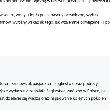
różnorodność biologiczną w naszych oceanach” – powiedział 
w wiatru, wody i ciepła przez baseny oceaniczne, szybkie
anowi wyraźny wskaźnik tego, jak wzajemnie powiązane – i p
orem Sailnews.pl, pasjonatem żeglarstwa oraz podróży
ejsze wydarzenia ze świata żeglarstwa, zarówno w Polsce, jak i
st dzielenie się wiedzą oraz inspirowanie kolejnych pokoleń