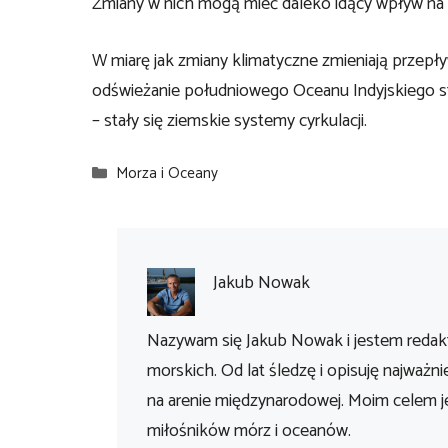
Zmiany w nich mogą mieć daleko idący wpływ na 
W miarę jak zmiany klimatyczne zmieniają przepły
odświeżanie południowego Oceanu Indyjskiego st
– stały się ziemskie systemy cyrkulacji.
Kategorie
Morza i Oceany
Jakub Nowak
Nazywam się Jakub Nowak i jestem redakt
morskich. Od lat śledzę i opisuję najważni
na arenie międzynarodowej. Moim celem je
miłośników mórz i oceanów.