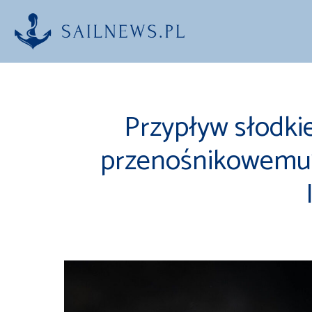
Przejdź
do
treści
Przypływ słodki
przenośnikowemu