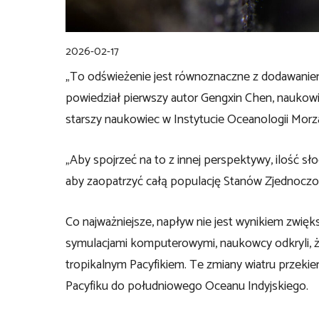
2026-02-17
„To odświeżenie jest równoznaczne z dodawaniem
powiedział pierwszy autor Gengxin Chen, naukowi
starszy naukowiec w Instytucie Oceanologii Mor
„Aby spojrzeć na to z innej perspektywy, ilość s
aby zaopatrzyć całą populację Stanów Zjednoczo
Co najważniejsze, napływ nie jest wynikiem zwi
symulacjami komputerowymi, naukowcy odkryli, że
tropikalnym Pacyfikiem. Te zmiany wiatru przeki
Pacyfiku do południowego Oceanu Indyjskiego.