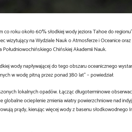
 co roku około 60% słodkiej wody jeziora Tahoe do regionu”
ec wizytujący na Wydziale Nauk o Atmosferze i Oceanice oraz
za Południowochińskiego Chińskiej Akademii Nauk.
łodkiej wody napływającej do tego obszaru oceanicznego wystar
nych w wodę pitną przez ponad 380 lat” – powiedział.
ększonych lokalnych opadów. Łącząc długoterminowe obserwac
 globalne ocieplenie zmienia wiatry powierzchniowe nad indyj
erowują prądy, kierując więcej wody z basenu słodkowodnego I