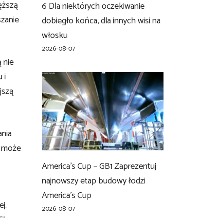
ięższą
6 Dla niektórych oczekiwanie
szanie
dobiegło końca, dla innych wisi na
włosku
2026-08-07
 nie
 i
jszą
ania
i może
America’s Cup – GB1 Zaprezentuj
najnowszy etap budowy łodzi
America’s Cup
j.
2026-08-07