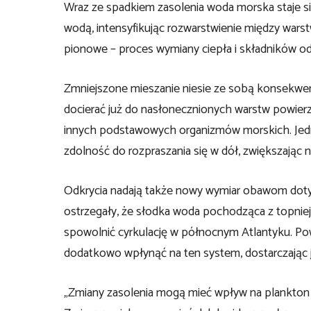
Wraz ze spadkiem zasolenia woda morska staje się
wodą, intensyfikując rozwarstwienie między wars
pionowe – proces wymiany ciepła i składników o
Zmniejszone mieszanie niesie ze sobą konsekwe
docierać już do nasłonecznionych warstw powierz
innych podstawowych organizmów morskich. Jedn
zdolność do rozpraszania się w dół, zwiększając 
Odkrycia nadają także nowy wymiar obawom dotyc
ostrzegały, że słodka woda pochodząca z topnie
spowolnić cyrkulację w północnym Atlantyku. Po
dodatkowo wpłynąć na ten system, dostarczając j
„Zmiany zasolenia mogą mieć wpływ na plankton i