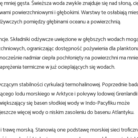
 mniej gęsta. Świeższa woda zwykle znajduje się nad słoną, c
twami powierzchniowymi i głębokimi. Warstwy te osłabiają mie
dżywczych pomiędzy głębinami oceanu a powierzchnią.
ncje. Składniki odżywcze uwięzione w głębszych wodach mogą
chniowych, ograniczając dostępność pożywienia dla planktonu
ocześnie nadmiar ciepła pochłonięty na powierzchni ma mnie
naprężenia termiczne w już ocieplających się wodach.
zącym stabilności cyrkulacji termohalinowej. Poprzednie bad
jącego lodu morskiego w Arktyce i pokrywy lodowej Grenlandi
większający się basen słodkiej wody w Indo-Pacyfiku może
eszcze więcej wody o niskim zasoleniu do basenu Atlantyku.
 trawę morską. Stanowią one podstawę morskiej sieci troficzne