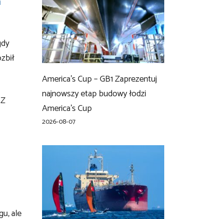
a
gdy
ozbił
America’s Cup – GB1 Zaprezentuj
najnowszy etap budowy łodzi
NZ
America’s Cup
2026-08-07
u, ale