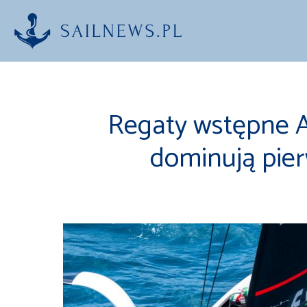
Przejdź
do
treści
Regaty wstępne A
dominują pier