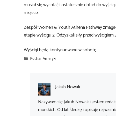
musiał się wycofać i ostatecznie dotarł do wyścig
miejsce.
Zespół Women & Youth Athena Pathway zmagał się
etapie wyścigu 2. Odzyskali siły przed wyścigiem 3
Wyścigi będą kontynuowane w sobotę.
Kategorie
Puchar Ameryki
Jakub Nowak
Nazywam się Jakub Nowak i jestem redakt
morskich. Od lat śledzę i opisuję najważni