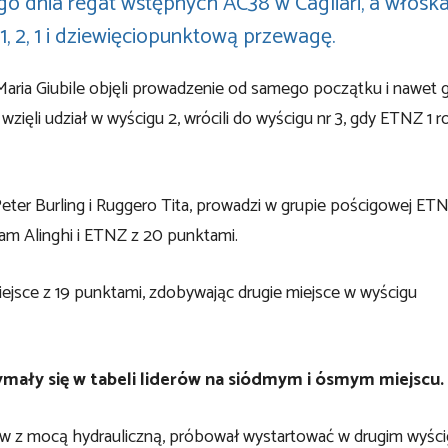
o dnia regat wstępnych AC38 w Cagliari, a włosk
1, 2, 1 i dziewięciopunktową przewagę.
i Maria Giubile objęli prowadzenie od samego początku i nawet 
ęli udział w wyścigu 2, wrócili do wyścigu nr 3, gdy ETNZ 1 r
eter Burling i Ruggero Tita, prowadzi w grupie pościgowej ET
m Alinghi i ETNZ z 20 punktami.
ejsce z 19 punktami, zdobywając drugie miejsce w wyścigu
zymały się w tabeli liderów na siódmym i ósmym miejscu.
 z mocą hydrauliczną, próbował wystartować w drugim wyścig