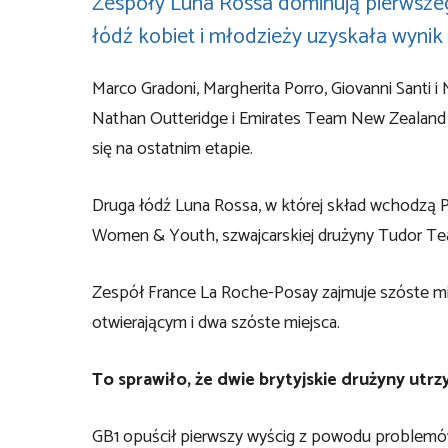
Zespoły Luna Rossa dominują pierwszeg
łódź kobiet i młodzieży uzyskała wynik 
Marco Gradoni, Margherita Porro, Giovanni Santi 
Nathan Outteridge i Emirates Team New Zealand wzi
się na ostatnim etapie.
Druga łódź Luna Rossa, w której skład wchodzą P
Women & Youth, szwajcarskiej drużyny Tudor Tea
Zespół France La Roche-Posay zajmuje szóste mi
otwierającym i dwa szóste miejsca.
To sprawiło, że dwie brytyjskie drużyny utr
GB1 opuścił pierwszy wyścig z powodu problemów