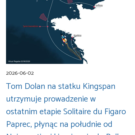
2026-06-02
Tom Dolan na statku Kingspan
utrzymuje prowadzenie w
ostatnim etapie Solitaire du Figaro
Paprec, płynąc na południe od