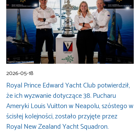
2026-05-18
Royal Prince Edward Yacht Club potwierdził,
że ich wyzwanie dotyczące 38. Pucharu
Ameryki Louis Vuitton w Neapolu, szóstego w
ścisłej kolejności, zostało przyjęte przez
Royal New Zealand Yacht Squadron.