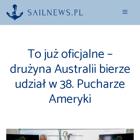
Przejdź
Menu
do
treści
To już oficjalne –
drużyna Australii bierze
udział w 38. Pucharze
Ameryki