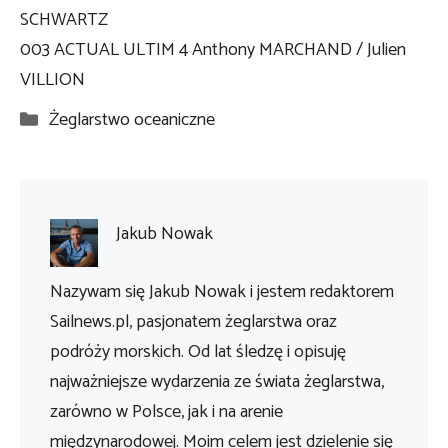
SCHWARTZ
003 ACTUAL ULTIM 4 Anthony MARCHAND / Julien
VILLION
Kategorie
Żeglarstwo oceaniczne
Jakub Nowak
Nazywam się Jakub Nowak i jestem redaktorem
Sailnews.pl, pasjonatem żeglarstwa oraz
podróży morskich. Od lat śledzę i opisuję
najważniejsze wydarzenia ze świata żeglarstwa,
zarówno w Polsce, jak i na arenie
międzynarodowej. Moim celem jest dzielenie się