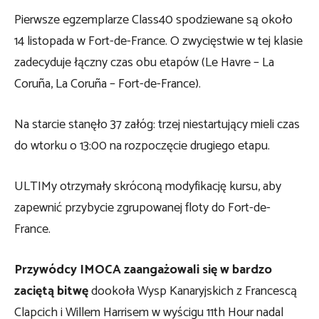
Pierwsze egzemplarze Class40 spodziewane są około
14 listopada w Fort-de-France. O zwycięstwie w tej klasie
zadecyduje łączny czas obu etapów (Le Havre – La
Coruña, La Coruña – Fort-de-France).
Na starcie stanęło 37 załóg: trzej niestartujący mieli czas
do wtorku o 13:00 na rozpoczęcie drugiego etapu.
ULTIMy otrzymały skróconą modyfikację kursu, aby
zapewnić przybycie zgrupowanej floty do Fort-de-
France.
Przywódcy IMOCA zaangażowali się w bardzo
zaciętą bitwę
dookoła Wysp Kanaryjskich z Francescą
Clapcich i Willem Harrisem w wyścigu 11th Hour nadal