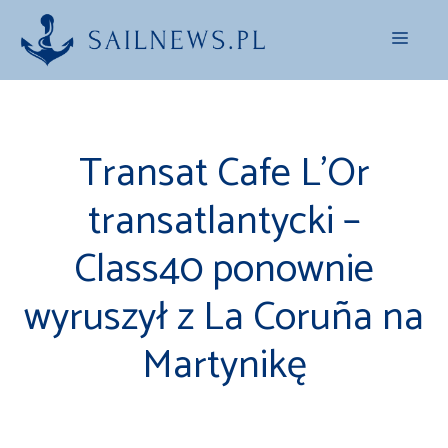
Przejdź
Menu
do
treści
Transat Cafe L’Or
transatlantycki –
Class40 ponownie
wyruszył z La Coruña na
Martynikę