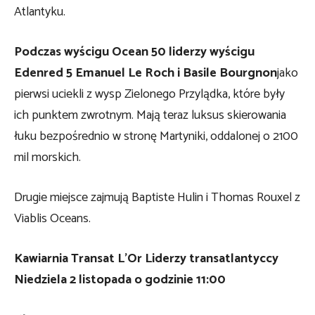
Atlantyku.
Podczas wyścigu Ocean 50 liderzy wyścigu
Edenred 5 Emanuel Le Roch i Basile Bourgnon
jako
pierwsi uciekli z wysp Zielonego Przylądka, które były
ich punktem zwrotnym. Mają teraz luksus skierowania
łuku bezpośrednio w stronę Martyniki, oddalonej o 2100
mil morskich.
Drugie miejsce zajmują Baptiste Hulin i Thomas Rouxel z
Viablis Oceans.
Kawiarnia Transat
L’O
r Liderzy transatlantyccy
Niedziela 2 listopada o godzinie 11:00