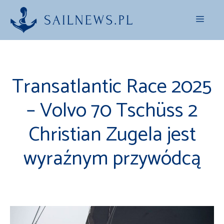
Przejdź
Menu
do
treści
Transatlantic Race 2025
– Volvo 70 Tschüss 2
Christian Zugela jest
wyraźnym przywódcą