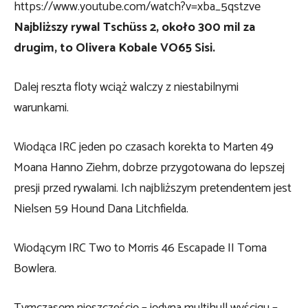
https://www.youtube.com/watch?v=xba_5qstzve
Najbliższy rywal Tschüss 2, około 300 mil za
drugim, to Olivera Kobale VO65 Sisi.
Dalej reszta floty wciąż walczy z niestabilnymi
warunkami.
Wiodąca IRC jeden po czasach korekta to Marten 49
Moana Hanno Ziehm, dobrze przygotowana do lepszej
presji przed rywalami. Ich najbliższym pretendentem jest
Nielsen 59 Hound Dana Litchfielda.
Wiodącym IRC Two to Morris 46 Escapade II Toma
Bowlera.
Tymczasem nieszczęście – jedyna multihull wyścigu –