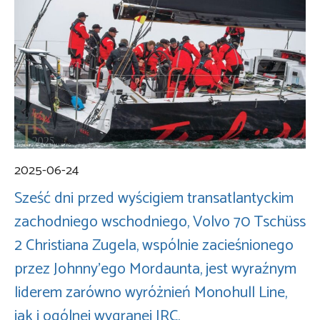
2025-06-24
Sześć dni przed wyścigiem transatlantyckim
zachodniego wschodniego, Volvo 70 Tschüss
2 Christiana Zugela, wspólnie zacieśnionego
przez Johnny’ego Mordaunta, jest wyraźnym
liderem zarówno wyróżnień Monohull Line,
jak i ogólnej wygranej IRC.