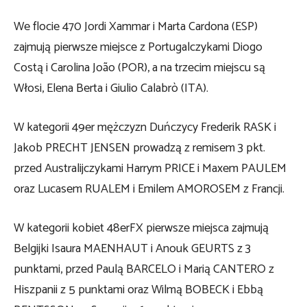
We flocie 470 Jordi Xammar i Marta Cardona (ESP)
zajmują pierwsze miejsce z Portugalczykami Diogo
Costą i Carolina João (POR), a na trzecim miejscu są
Włosi, Elena Berta i Giulio Calabrò (ITA).
W kategorii 49er mężczyzn Duńczycy Frederik RASK i
Jakob PRECHT JENSEN prowadzą z remisem 3 pkt.
przed Australijczykami Harrym PRICE i Maxem PAULEM
oraz Lucasem RUALEM i Emilem AMOROSEM z Francji.
W kategorii kobiet 48erFX pierwsze miejsca zajmują
Belgijki Isaura MAENHAUT i Anouk GEURTS z 3
punktami, przed Paulą BARCELO i Marią CANTERO z
Hiszpanii z 5 punktami oraz Wilmą BOBECK i Ebbą