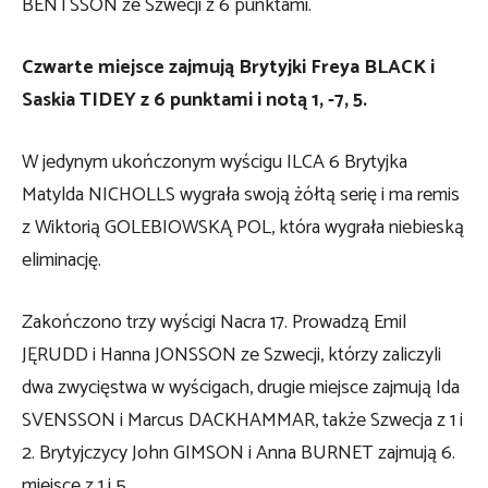
BENTSSON ze Szwecji z 6 punktami.
Czwarte miejsce zajmują Brytyjki Freya BLACK i
Saskia TIDEY z 6 punktami i notą 1, -7, 5.
W jedynym ukończonym wyścigu ILCA 6 Brytyjka
Matylda NICHOLLS wygrała swoją żółtą serię i ma remis
z Wiktorią GOLEBIOWSKĄ POL, która wygrała niebieską
eliminację.
Zakończono trzy wyścigi Nacra 17. Prowadzą Emil
JĘRUDD i Hanna JONSSON ze Szwecji, którzy zaliczyli
dwa zwycięstwa w wyścigach, drugie miejsce zajmują Ida
SVENSSON i Marcus DACKHAMMAR, także Szwecja z 1 i
2. Brytyjczycy John GIMSON i Anna BURNET zajmują 6.
miejsce z 1 i 5.