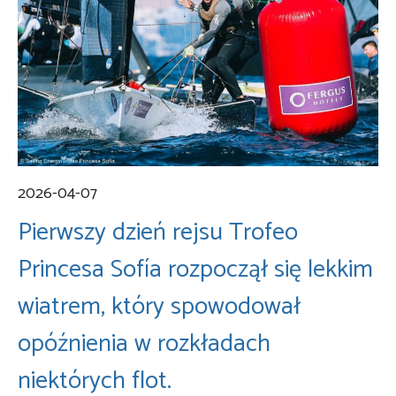
2026-04-07
Pierwszy dzień rejsu Trofeo
Princesa Sofía rozpoczął się lekkim
wiatrem, który spowodował
opóźnienia w rozkładach
niektórych flot.