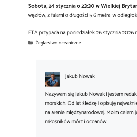
Sobota, 24 stycznia o 23:30 w Wielkiej Brytan
węzłów, z falami o długości 5,6 metra, w odległo
ETA przypada na poniedziałek 26 stycznia 2026 r
Kategorie
Żeglarstwo oceaniczne
Jakub Nowak
Nazywam się Jakub Nowak i jestem redakt
morskich. Od lat śledzę i opisuję najważni
na arenie międzynarodowej. Moim celem je
miłośników mórz i oceanów.