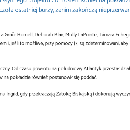
słynnego projektu CIC i osiem kobiet na pokładz
zoła ostatniej burzy, zanim zakończą nieprzerwa
cca Gmür Hornell, Deborah Blair, Molly LaPointe, Támara Echeg
tem i, jeśli to możliwe, przy pomocy J3, są zdeterminowani, aby
eczny. Od czasu powrotu na południowy Atlantyk przestał dzia
tów na pokładzie również postanowił się poddać.
mu Ingrid, gdy przekraczają Zatokę Biskajską i dokonują wyczy