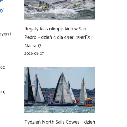
ie
ny
Regaty klas olimpijskich w San
oyen i
Pedro – dzień 4 dla 49er, 49erFX i
Nacra 17
2026-08-07
łać
nu,
Tydzień North Sails Cowes – dzień