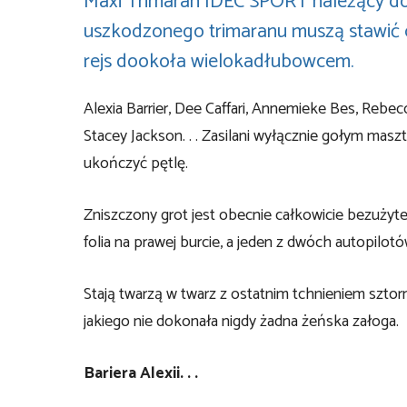
Maxi Trimaran IDEC SPORT należący do 
uszkodzonego trimaranu muszą stawić c
rejs dookoła wielokadłubowcem.
Alexia Barrier, Dee Caffari, Annemieke Bes, Rebe
Stacey Jackson. . . Zasilani wyłącznie gołym masz
ukończyć pętlę.
Zniszczony grot jest obecnie całkowicie bezużyt
folia na prawej burcie, a jeden z dwóch autopilo
Stają twarzą w twarz z ostatnim tchnieniem sztor
jakiego nie dokonała nigdy żadna żeńska załoga.
Bariera Alexii. . .