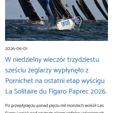
2026-06-01
W niedzielny wieczór trzydziestu
sześciu żeglarzy wypłynęło z
Pornichet na ostatni etap wyścigu
La Solitaire du Figaro Paprec 2026.
Po przepłynięciu ponad pięciu mil morskich wokół Les