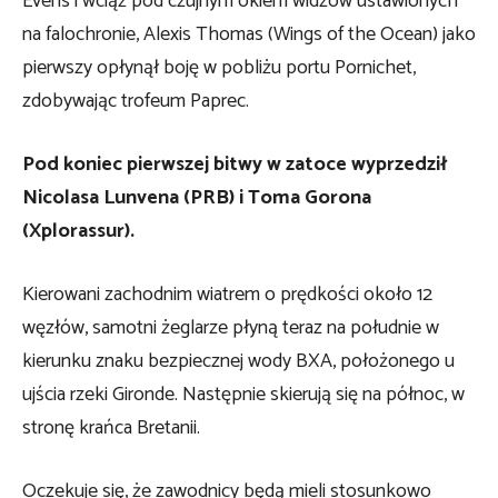
Evens i wciąż pod czujnym okiem widzów ustawionych
na falochronie, Alexis Thomas (Wings of the Ocean) jako
pierwszy opłynął boję w pobliżu portu Pornichet,
zdobywając trofeum Paprec.
Pod koniec pierwszej bitwy w zatoce wyprzedził
Nicolasa Lunvena (PRB) i Toma Gorona
(Xplorassur).
Kierowani zachodnim wiatrem o prędkości około 12
węzłów, samotni żeglarze płyną teraz na południe w
kierunku znaku bezpiecznej wody BXA, położonego u
ujścia rzeki Gironde. Następnie skierują się na północ, w
stronę krańca Bretanii.
Oczekuje się, że zawodnicy będą mieli stosunkowo