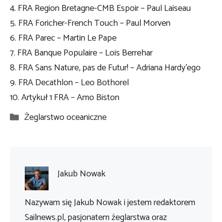
4. FRA Region Bretagne-CMB Espoir – Paul Laiseau
5. FRA Foricher-French Touch – Paul Morven
6. FRA Parec – Martin Le Pape
7. FRA Banque Populaire – Lois Berrehar
8. FRA Sans Nature, pas de Futur! – Adriana Hardy’ego
9. FRA Decathlon – Leo Bothorel
10. Artykuł 1 FRA – Amo Biston
Kategorie
Żeglarstwo oceaniczne
Jakub Nowak
Nazywam się Jakub Nowak i jestem redaktorem
Sailnews.pl, pasjonatem żeglarstwa oraz