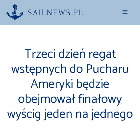
Przejdź
Menu
do
treści
Trzeci dzień regat
wstępnych do Pucharu
Ameryki będzie
obejmował finałowy
wyścig jeden na jednego