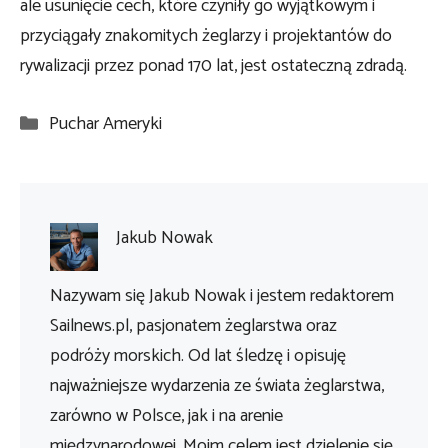
ale usunięcie cech, które czyniły go wyjątkowym i
przyciągały znakomitych żeglarzy i projektantów do
rywalizacji przez ponad 170 lat, jest ostateczną zdradą.
Kategorie
Puchar Ameryki
Jakub Nowak
Nazywam się Jakub Nowak i jestem redaktorem
Sailnews.pl, pasjonatem żeglarstwa oraz
podróży morskich. Od lat śledzę i opisuję
najważniejsze wydarzenia ze świata żeglarstwa,
zarówno w Polsce, jak i na arenie
międzynarodowej. Moim celem jest dzielenie się