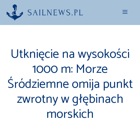
Przejdź
Menu
do
treści
Utknięcie na wysokości
1000 m: Morze
Śródziemne omija punkt
zwrotny w głębinach
morskich