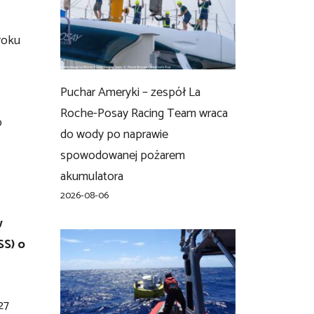
roku
Puchar Ameryki – zespół La
Roche-Posay Racing Team wraca
p
do wody po naprawie
spowodowanej pożarem
akumulatora
2026-08-06
w
SS) o
27