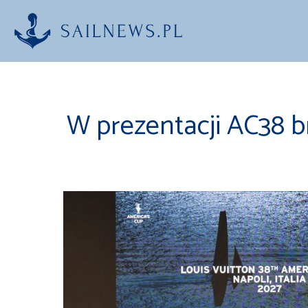
Przejdź
do
treści
W prezentacji AC38 b