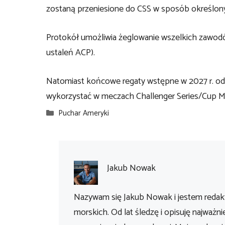
zostaną przeniesione do CSS w sposób określon
Protokół umożliwia żeglowanie wszelkich zawo
ustaleń ACP).
Natomiast końcowe regaty wstępne w 2027 r. odbę
wykorzystać w meczach Challenger Series/Cup M
Kategorie
Puchar Ameryki
Jakub Nowak
Nazywam się Jakub Nowak i jestem redakt
morskich. Od lat śledzę i opisuję najważni