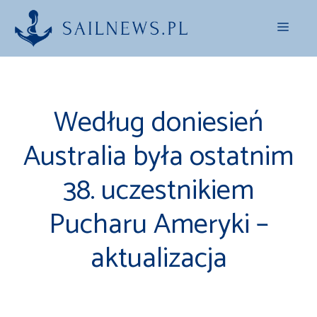
Przejdź
Menu
do
treści
Według doniesień
Australia była ostatnim
38. uczestnikiem
Pucharu Ameryki –
aktualizacja