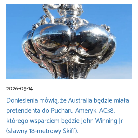
2026-05-14
Doniesienia mówią, że Australia będzie miała
pretendenta do Pucharu Ameryki AC38,
którego wsparciem będzie John Winning Jr
(sławny 18-metrowy Skiff).