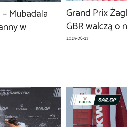
Grand Prix Żag
x – Mubadala
GBR walczą o 
ranny w
2025-08-27