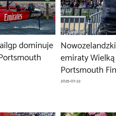
Sailgp dominuje
Nowozelandzkie
 Portsmouth
emiraty Wielką
Portsmouth Fin
2025-07-22