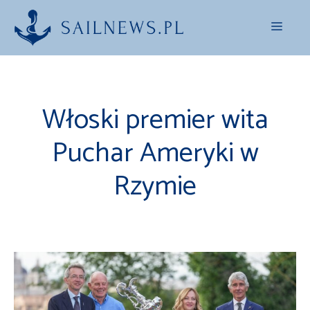
Przejdź
Menu
do
treści
Włoski premier wita
Puchar Ameryki w
Rzymie