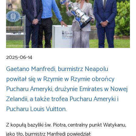
2025-06-14
Gaetano Manfredi, burmistrz Neapolu
powitał się w Rzymie w Rzymie obrońcy
Pucharu Ameryki, drużynie Emirates w Nowej
Zelandii, a także trofea Pucharu Ameryki i
Pucharu Louis Vuitton.
Z kopułą bazyliki św. Piotra, centralny punkt Watykanu,
jako tło, burmistrz Manfredi powiedział: