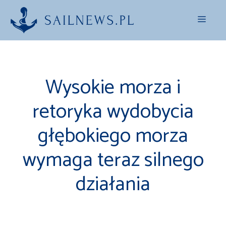
Przejdź
Menu
do
treści
Wysokie morza i
retoryka wydobycia
głębokiego morza
wymaga teraz silnego
działania