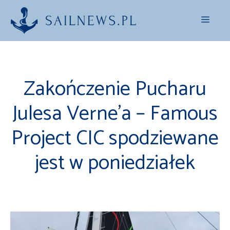
Przejdź
Menu
do
treści
Zakończenie Pucharu
Julesa Verne’a – Famous
Project CIC spodziewane
jest w poniedziałek