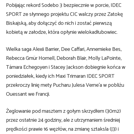
Pobijając rekord Sodebo 3 bezpiecznie w porcie, IDEC
SPORT ze słynnego projektu CIC walczy przez Zatokę
Biskajską, aby dołączyć do nich i zostać pierwszą
kobietą w załodze, która opłynie wielokadłubowiec.
Wielka saga Alexii Barrier, Dee Caffari, Annemieke Bes,
Rebecca Gmür Hornell, Deborah Blair, Molly LaPointe,
Támara Echegoyen i Stacey Jackson dobiegnie końca w
poniedziałek, kiedy ich Maxi Trimaran IDEC SPORT
przekroczy linię mety Pucharu Julesa Verne’a w pobliżu
Ouessant we Francji.
Żeglowanie pod masztem z gołym skrzydłem (30m2)
przez ostatnie 24 godziny, ale z utrzymaniem średniej
prędkości prawie 16 węzłów, na zmianę sztaksla (J3) i