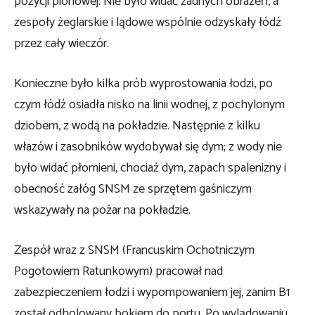
pozycji pionowej. Nie było widać żadnych obrażeń, a
zespoły żeglarskie i lądowe wspólnie odzyskały łódź
przez cały wieczór.
Konieczne było kilka prób wyprostowania łodzi, po
czym łódź osiadła nisko na linii wodnej, z pochylonym
dziobem, z wodą na pokładzie. Następnie z kilku
włazów i zasobników wydobywał się dym; z wody nie
było widać płomieni, chociaż dym, zapach spalenizny i
obecność załóg SNSM ze sprzętem gaśniczym
wskazywały na pożar na pokładzie.
Zespół wraz z SNSM (Francuskim Ochotniczym
Pogotowiem Ratunkowym) pracował nad
zabezpieczeniem łodzi i wypompowaniem jej, zanim B1
został odholowany bokiem do portu. Po wylądowaniu