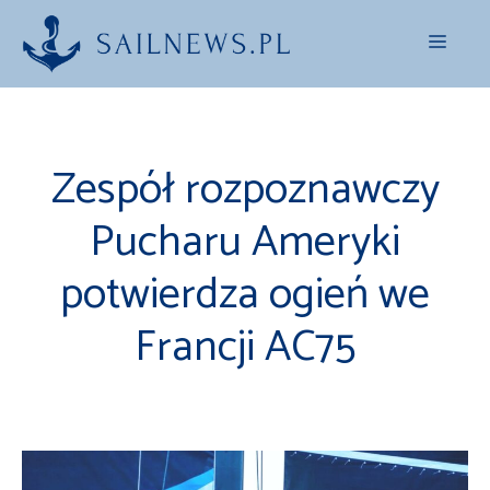
Przejdź
Menu
do
treści
Zespół rozpoznawczy
Pucharu Ameryki
potwierdza ogień we
Francji AC75